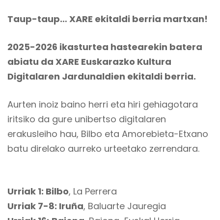
Taup-taup… XARE ekitaldi berria martxan!
2025-2026 ikasturtea hastearekin batera
abiatu da XARE Euskarazko Kultura
Digitalaren Jardunaldien ekitaldi berria.
Aurten inoiz baino herri eta hiri gehiagotara
iritsiko da gure unibertso digitalaren
erakusleiho hau, Bilbo eta Amorebieta-Etxano
batu direlako aurreko urteetako zerrendara.
Urriak 1: Bilbo
, La Perrera
Urriak 7-8: Iruña
, Baluarte Jauregia