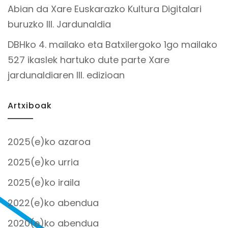
Abian da Xare Euskarazko Kultura Digitalari
buruzko III. Jardunaldia
DBHko 4. mailako eta Batxilergoko 1go mailako
527 ikaslek hartuko dute parte Xare
jardunaldiaren III. edizioan
Artxiboak
2025(e)ko azaroa
2025(e)ko urria
2025(e)ko iraila
2022(e)ko abendua
2020(e)ko abendua