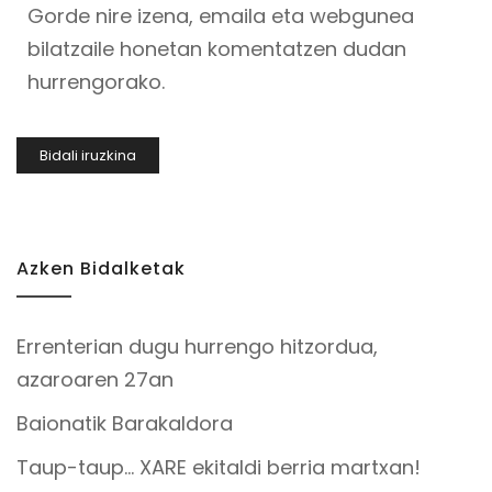
Gorde nire izena, emaila eta webgunea
bilatzaile honetan komentatzen dudan
hurrengorako.
Azken Bidalketak
Errenterian dugu hurrengo hitzordua,
azaroaren 27an
Baionatik Barakaldora
Taup-taup… XARE ekitaldi berria martxan!