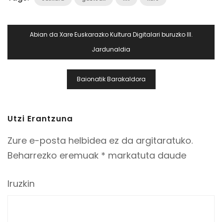
Bidalketetan
Abian da Xare Euskarazko Kultura Digitalari buruzko III.
Zehar
Jardunaldia
Nabigatu
Baionatik Barakaldora
Utzi Erantzuna
Zure e-posta helbidea ez da argitaratuko.
Beharrezko eremuak
*
markatuta daude
Iruzkin