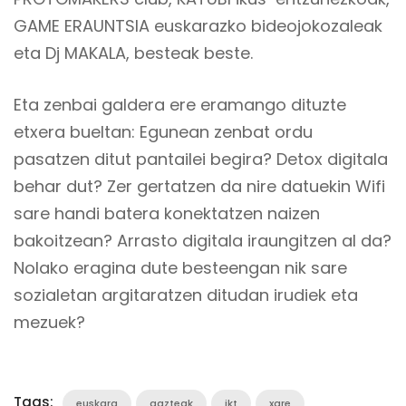
GAME ERAUNTSIA euskarazko bideojokozaleak
eta Dj MAKALA, besteak beste.
Eta zenbai galdera ere eramango dituzte
etxera bueltan: Egunean zenbat ordu
pasatzen ditut pantailei begira? Detox digitala
behar dut? Zer gertatzen da nire datuekin Wifi
sare handi batera konektatzen naizen
bakoitzean? Arrasto digitala iraungitzen al da?
Nolako eragina dute besteengan nik sare
sozialetan argitaratzen ditudan irudiek eta
mezuek?
Tags:
euskara
gazteak
ikt
xare