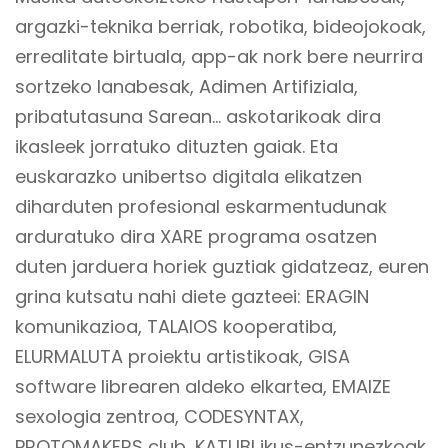
argazki-teknika berriak, robotika, bideojokoak,
errealitate birtuala, app-ak nork bere neurrira
sortzeko lanabesak, Adimen Artifiziala,
pribatutasuna Sarean… askotarikoak dira
ikasleek jorratuko dituzten gaiak. Eta
euskarazko unibertso digitala elikatzen
diharduten profesional eskarmentudunak
arduratuko dira XARE programa osatzen
duten jarduera horiek guztiak gidatzeaz, euren
grina kutsatu nahi diete gazteei: ERAGIN
komunikazioa, TALAIOS kooperatiba,
ELURMALUTA proiektu artistikoak, GISA
software librearen aldeko elkartea, EMAIZE
sexologia zentroa, CODESYNTAX,
PROTOMAKERS club, KATUBI ikus-entzunezkoak,