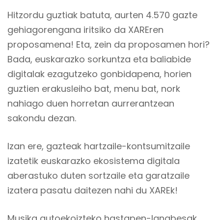
Hitzordu guztiak batuta, aurten 4.570 gazte
gehiagorengana iritsiko da XAREren
proposamena! Eta, zein da proposamen hori?
Bada, euskarazko sorkuntza eta baliabide
digitalak ezagutzeko gonbidapena, horien
guztien erakusleiho bat, menu bat, nork
nahiago duen horretan aurrerantzean
sakondu dezan.
Izan ere, gazteak hartzaile-kontsumitzaile
izatetik euskarazko ekosistema digitala
aberastuko duten sortzaile eta garatzaile
izatera pasatu daitezen nahi du XAREk!
Musika autoekoizteko hastapen-lanabesak,