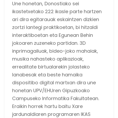
Une honetan, Donostiako sei
ikastetxetako 222 ikasle parte hartzen
ari dira egitarauak eskaintzen dizkien
zortzi lantegi praktikoetan, bi hitzaldi
interaktiboetan eta Egunean Behin
jokoaren zuzeneko partidan. 3D
inprimagailuak, bideo-joko mahaiak,
musika nahasteko aplikazioak,
errealitate birtualarekin jolasteko
lanabesak eta beste hamaika
dispositibo digital martxan dira une
honetan UPV/EHUren Gipuzkoako
Campuseko Informatika Fakultatean.
Eraikin horrek hartu baitu Xare
jardunaldiaren programaren IKAS