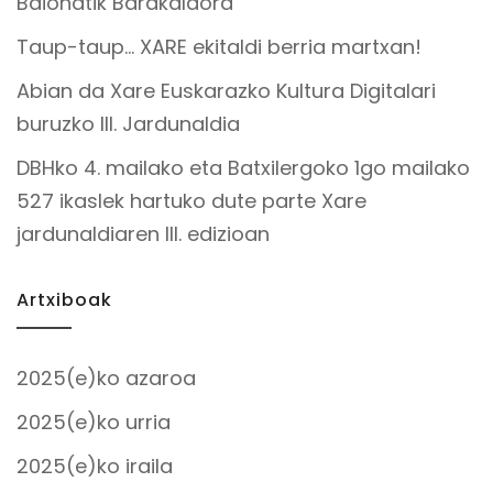
Baionatik Barakaldora
Taup-taup… XARE ekitaldi berria martxan!
Abian da Xare Euskarazko Kultura Digitalari
buruzko III. Jardunaldia
DBHko 4. mailako eta Batxilergoko 1go mailako
527 ikaslek hartuko dute parte Xare
jardunaldiaren III. edizioan
Artxiboak
2025(e)ko azaroa
2025(e)ko urria
2025(e)ko iraila