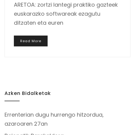
ARETOA: zortzi lantegi praktiko gazteek
euskarazko softwareak ezagutu
ditzaten eta euren
Read More
Azken Bidalketak
Errenterian dugu hurrengo hitzordua,
azaroaren 27an